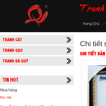
Trang Chủ
TRANH CÁT
Chi tiế
TRANH GẠO
CHI TIẾT SẢ
TRANH ĐÁ QUÝ
TIN HOT
Mua hàng
Đọc tiếp