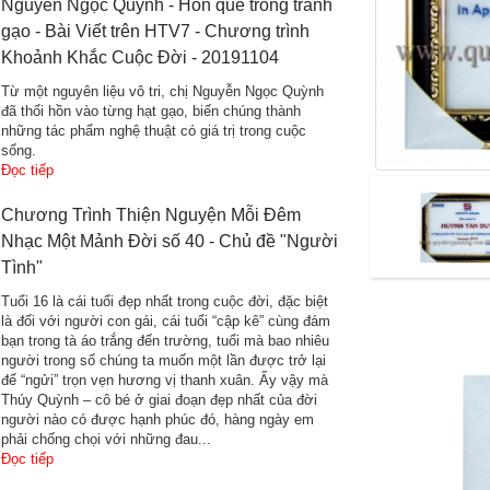
Nguyễn Ngọc Quỳnh - Hồn quê trong tranh
gạo - Bài Viết trên HTV7 - Chương trình
Khoảnh Khắc Cuộc Đời - 20191104
Từ một nguyên liệu vô tri, chị Nguyễn Ngọc Quỳnh
đã thổi hồn vào từng hạt gạo, biến chúng thành
những tác phẩm nghệ thuật có giá trị trong cuộc
sống.
Đọc tiếp
Chương Trình Thiện Nguyện Mỗi Đêm
Nhạc Một Mảnh Đời số 40 - Chủ đề "Người
Tình"
Tuổi 16 là cái tuổi đẹp nhất trong cuộc đời, đặc biệt
là đối với người con gái, cái tuổi “cập kê” cùng đám
bạn trong tà áo trắng đến trường, tuổi mà bao nhiêu
người trong số chúng ta muốn một lần được trở lại
để “ngửi” trọn vẹn hương vị thanh xuân. Ấy vậy mà
Thúy Quỳnh – cô bé ở giai đoạn đẹp nhất của đời
người nào có được hạnh phúc đó, hàng ngày em
phải chống chọi với những đau...
Đọc tiếp