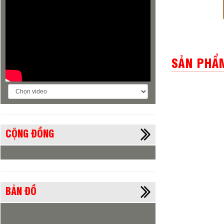
SẢN PHẨM
Đá
CỘNG ĐỒNG
BẢN ĐỒ