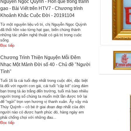
Nguyễn Ngọc Quỳnh - Hồn quê trong tranh
gạo - Bài Viết trên HTV7 - Chương trình
Khoảnh Khắc Cuộc Đời - 20191104
Từ một nguyên liệu vô tri, chị Nguyễn Ngọc Quỳnh
đã thổi hồn vào từng hạt gạo, biến chúng thành
những tác phẩm nghệ thuật có giá trị trong cuộc
sống.
Đọc tiếp
Chương Trình Thiện Nguyện Mỗi Đêm
Nhạc Một Mảnh Đời số 40 - Chủ đề "Người
Tình"
Tuổi 16 là cái tuổi đẹp nhất trong cuộc đời, đặc biệt
là đối với người con gái, cái tuổi “cập kê” cùng đám
bạn trong tà áo trắng đến trường, tuổi mà bao nhiêu
người trong số chúng ta muốn một lần được trở lại
để “ngửi” trọn vẹn hương vị thanh xuân. Ấy vậy mà
Thúy Quỳnh – cô bé ở giai đoạn đẹp nhất của đời
người nào có được hạnh phúc đó, hàng ngày em
phải chống chọi với những đau...
Đọc tiếp