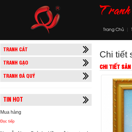
Trang Chủ
TRANH CÁT
Chi tiế
TRANH GẠO
CHI TIẾT SẢ
TRANH ĐÁ QUÝ
TIN HOT
Mua hàng
Đọc tiếp