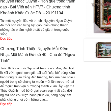
Nguyễn Ngọc Quỳnh - Hồn quê trong tranh
gạo - Bài Viết trên HTV7 - Chương trình
Khoảnh Khắc Cuộc Đời - 20191104
Từ một nguyên liệu vô tri, chị Nguyễn Ngọc Quỳnh
đã thổi hồn vào từng hạt gạo, biến chúng thành
những tác phẩm nghệ thuật có giá trị trong cuộc
sống.
Đọc tiếp
Chương Trình Thiện Nguyện Mỗi Đêm
Nhạc Một Mảnh Đời số 40 - Chủ đề "Người
Tình"
Tuổi 16 là cái tuổi đẹp nhất trong cuộc đời, đặc biệt
là đối với người con gái, cái tuổi “cập kê” cùng đám
bạn trong tà áo trắng đến trường, tuổi mà bao nhiêu
người trong số chúng ta muốn một lần được trở lại
để “ngửi” trọn vẹn hương vị thanh xuân. Ấy vậy mà
Thúy Quỳnh – cô bé ở giai đoạn đẹp nhất của đời
người nào có được hạnh phúc đó, hàng ngày em
phải chống chọi với những đau...
Đọc tiếp