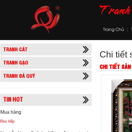
Trang Chủ
TRANH CÁT
Chi tiế
TRANH GẠO
CHI TIẾT SẢ
TRANH ĐÁ QUÝ
TIN HOT
Mua hàng
Đọc tiếp