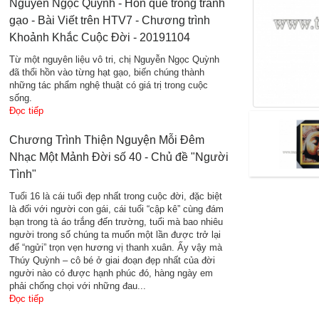
Nguyễn Ngọc Quỳnh - Hồn quê trong tranh
gạo - Bài Viết trên HTV7 - Chương trình
Khoảnh Khắc Cuộc Đời - 20191104
Từ một nguyên liệu vô tri, chị Nguyễn Ngọc Quỳnh
đã thổi hồn vào từng hạt gạo, biến chúng thành
những tác phẩm nghệ thuật có giá trị trong cuộc
sống.
Đọc tiếp
Chương Trình Thiện Nguyện Mỗi Đêm
Nhạc Một Mảnh Đời số 40 - Chủ đề "Người
Tình"
Tuổi 16 là cái tuổi đẹp nhất trong cuộc đời, đặc biệt
là đối với người con gái, cái tuổi “cập kê” cùng đám
bạn trong tà áo trắng đến trường, tuổi mà bao nhiêu
người trong số chúng ta muốn một lần được trở lại
để “ngửi” trọn vẹn hương vị thanh xuân. Ấy vậy mà
Thúy Quỳnh – cô bé ở giai đoạn đẹp nhất của đời
người nào có được hạnh phúc đó, hàng ngày em
phải chống chọi với những đau...
Đọc tiếp