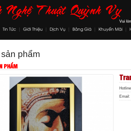
Vui lò
Tin Tức
Giới Thiệu
Dịch Vụ
Bảng Giá
Khuyến Mãi
t sản phẩm
ẢN PHẨM
Tra
Hotlin
Email