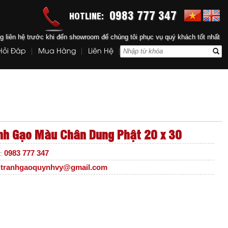
0983 777 347
HOTLINE:
ng liên hệ trước khi đến showroom để chúng tôi phục vụ quý khách tốt nhất
Hỏi Đáp
Mua Hàng
Liên Hệ
nh Gạo Màu Chân Dung Phật 20 x 30
0983 777 347
e:
tranhgaoquynhvy@gmail.com
: