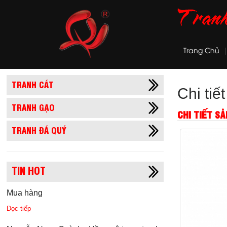
Trang Chủ
TRANH CÁT
Chi tiế
TRANH GẠO
CHI TIẾT S
TRANH ĐÁ QUÝ
TIN HOT
Mua hàng
Đọc tiếp