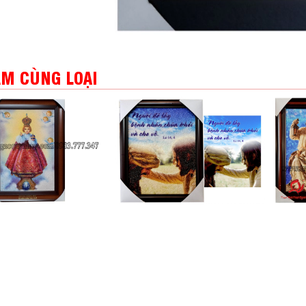
M CÙNG LOẠI
a Hài Đồng 40 x 60
Chúa Jesus 20 x 25
Gia Đ