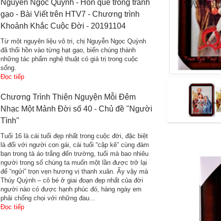
Nguyễn Ngọc Quỳnh - Hồn quê trong tranh
gạo - Bài Viết trên HTV7 - Chương trình
Khoảnh Khắc Cuộc Đời - 20191104
Từ một nguyên liệu vô tri, chị Nguyễn Ngọc Quỳnh
đã thổi hồn vào từng hạt gạo, biến chúng thành
những tác phẩm nghệ thuật có giá trị trong cuộc
sống.
Đọc tiếp
Chương Trình Thiện Nguyện Mỗi Đêm
Nhạc Một Mảnh Đời số 40 - Chủ đề "Người
Tình"
Tuổi 16 là cái tuổi đẹp nhất trong cuộc đời, đặc biệt
là đối với người con gái, cái tuổi “cập kê” cùng đám
bạn trong tà áo trắng đến trường, tuổi mà bao nhiêu
người trong số chúng ta muốn một lần được trở lại
để “ngửi” trọn vẹn hương vị thanh xuân. Ấy vậy mà
Thúy Quỳnh – cô bé ở giai đoạn đẹp nhất của đời
người nào có được hạnh phúc đó, hàng ngày em
phải chống chọi với những đau...
Đọc tiếp