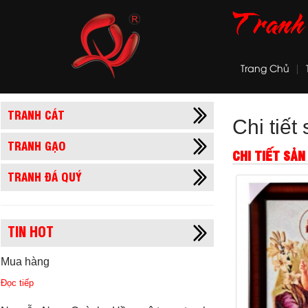
Trang Chủ
TRANH CÁT
Chi tiế
TRANH GẠO
CHI TIẾT SẢ
TRANH ĐÁ QUÝ
TIN HOT
Mua hàng
Đọc tiếp