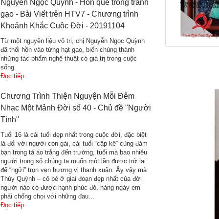
Nguyễn Ngọc Quỳnh - Hồn quê trong tranh
gạo - Bài Viết trên HTV7 - Chương trình
Khoảnh Khắc Cuộc Đời - 20191104
Từ một nguyên liệu vô tri, chị Nguyễn Ngọc Quỳnh
đã thổi hồn vào từng hạt gạo, biến chúng thành
những tác phẩm nghệ thuật có giá trị trong cuộc
sống.
Đọc tiếp
Chương Trình Thiện Nguyện Mỗi Đêm
Nhạc Một Mảnh Đời số 40 - Chủ đề "Người
Tình"
Tuổi 16 là cái tuổi đẹp nhất trong cuộc đời, đặc biệt
là đối với người con gái, cái tuổi “cập kê” cùng đám
bạn trong tà áo trắng đến trường, tuổi mà bao nhiêu
người trong số chúng ta muốn một lần được trở lại
để “ngửi” trọn vẹn hương vị thanh xuân. Ấy vậy mà
Thúy Quỳnh – cô bé ở giai đoạn đẹp nhất của đời
người nào có được hạnh phúc đó, hàng ngày em
phải chống chọi với những đau...
Đọc tiếp