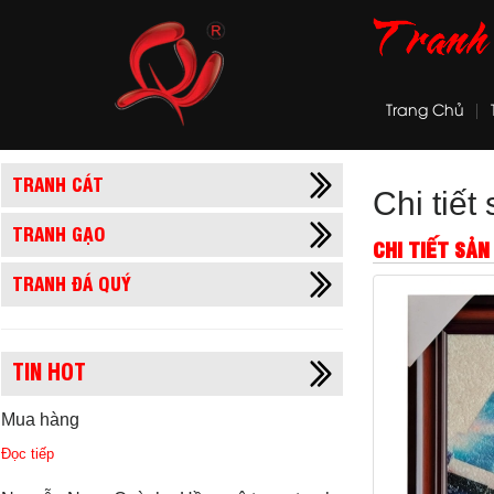
Trang Chủ
TRANH CÁT
Chi tiế
TRANH GẠO
CHI TIẾT SẢ
TRANH ĐÁ QUÝ
TIN HOT
Mua hàng
Đọc tiếp