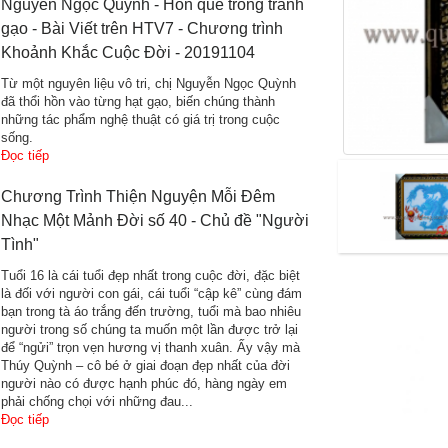
Nguyễn Ngọc Quỳnh - Hồn quê trong tranh
gạo - Bài Viết trên HTV7 - Chương trình
Khoảnh Khắc Cuộc Đời - 20191104
Từ một nguyên liệu vô tri, chị Nguyễn Ngọc Quỳnh
đã thổi hồn vào từng hạt gạo, biến chúng thành
những tác phẩm nghệ thuật có giá trị trong cuộc
sống.
Đọc tiếp
Chương Trình Thiện Nguyện Mỗi Đêm
Nhạc Một Mảnh Đời số 40 - Chủ đề "Người
Tình"
Tuổi 16 là cái tuổi đẹp nhất trong cuộc đời, đặc biệt
là đối với người con gái, cái tuổi “cập kê” cùng đám
bạn trong tà áo trắng đến trường, tuổi mà bao nhiêu
người trong số chúng ta muốn một lần được trở lại
để “ngửi” trọn vẹn hương vị thanh xuân. Ấy vậy mà
Thúy Quỳnh – cô bé ở giai đoạn đẹp nhất của đời
người nào có được hạnh phúc đó, hàng ngày em
phải chống chọi với những đau...
Đọc tiếp