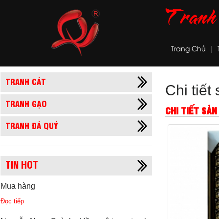
Trang Chủ
TRANH CÁT
Chi tiế
TRANH GẠO
CHI TIẾT SẢ
TRANH ĐÁ QUÝ
TIN HOT
Mua hàng
Đọc tiếp