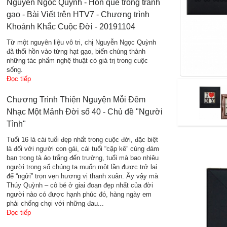
Nguyễn Ngọc Quỳnh - Hồn quê trong tranh
gạo - Bài Viết trên HTV7 - Chương trình
Khoảnh Khắc Cuộc Đời - 20191104
Từ một nguyên liệu vô tri, chị Nguyễn Ngọc Quỳnh
đã thổi hồn vào từng hạt gạo, biến chúng thành
những tác phẩm nghệ thuật có giá trị trong cuộc
sống.
Đọc tiếp
Chương Trình Thiện Nguyện Mỗi Đêm
Nhạc Một Mảnh Đời số 40 - Chủ đề "Người
Tình"
Tuổi 16 là cái tuổi đẹp nhất trong cuộc đời, đặc biệt
là đối với người con gái, cái tuổi “cập kê” cùng đám
bạn trong tà áo trắng đến trường, tuổi mà bao nhiêu
người trong số chúng ta muốn một lần được trở lại
để “ngửi” trọn vẹn hương vị thanh xuân. Ấy vậy mà
Thúy Quỳnh – cô bé ở giai đoạn đẹp nhất của đời
người nào có được hạnh phúc đó, hàng ngày em
phải chống chọi với những đau...
Đọc tiếp