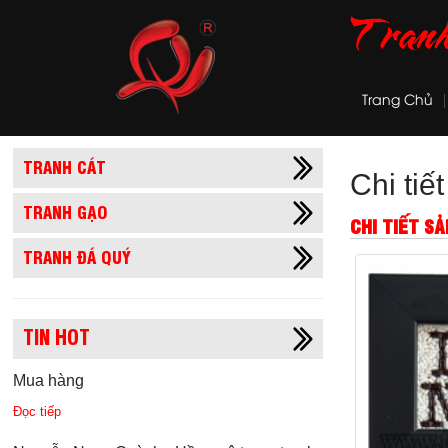
Trang Chủ
TRANH CÁT
Chi tiế
TRANH GẠO
CHI TIẾT S
TRANH ĐÁ QUÝ
TIN HOT
Mua hàng
Đọc tiếp