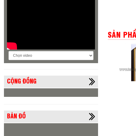
SẢN PHẨ
CỘNG ĐỒNG
Tranh Gạo Cờ Đảng
Tranh
Logo Đoàn Việt Nam -
Cuba
BẢN ĐỒ