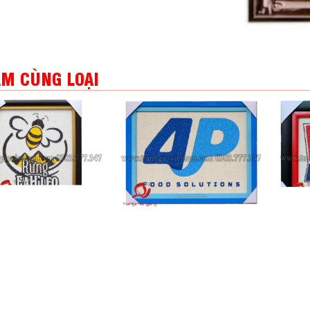
M CÙNG LOẠI
 Gạo Logo - 28 x 32
Tranh Gạo Logo 4P - 44 x 59
Tranh 