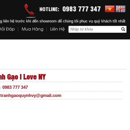
0983 777 347
HOTLINE:
ng liên hệ trước khi đến showroom để chúng tôi phục vụ quý khách tốt nhất
Hỏi Đáp
Mua Hàng
Liên Hệ
nh Gạo I Love NY
0983 777 347
e:
tranhgaoquynhvy@gmail.com
: