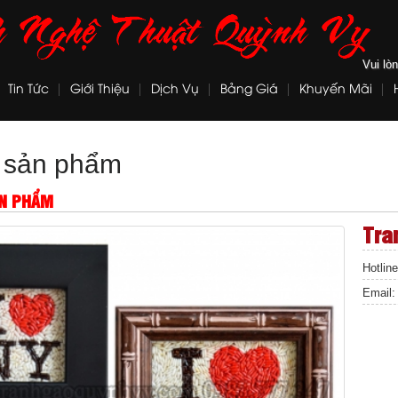
Vui lò
Tin Tức
Giới Thiệu
Dịch Vụ
Bảng Giá
Khuyến Mãi
t sản phẩm
ẢN PHẨM
Tra
Hotlin
Email