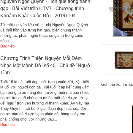
Nguyễn Ngọc Quỳnh - Hồn quê trong tranh
gạo - Bài Viết trên HTV7 - Chương trình
Khoảnh Khắc Cuộc Đời - 20191104
Từ một nguyên liệu vô tri, chị Nguyễn Ngọc Quỳnh
đã thổi hồn vào từng hạt gạo, biến chúng thành
những tác phẩm nghệ thuật có giá trị trong cuộc
sống.
Đọc tiếp
Chương Trình Thiện Nguyện Mỗi Đêm
Nhạc Một Mảnh Đời số 40 - Chủ đề "Người
Tình"
Tuổi 16 là cái tuổi đẹp nhất trong cuộc đời, đặc biệt
Kích thước: Từ siz
là đối với người con gái, cái tuổi “cập kê” cùng đám
bạn trong tà áo trắng đến trường, tuổi mà bao nhiêu
người trong số chúng ta muốn một lần được trở lại
để “ngửi” trọn vẹn hương vị thanh xuân. Ấy vậy mà
Thúy Quỳnh – cô bé ở giai đoạn đẹp nhất của đời
người nào có được hạnh phúc đó, hàng ngày em
phải chống chọi với những đau...
Đọc tiếp