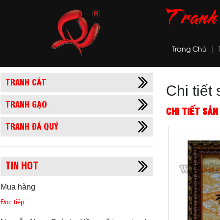
Trang Chủ
TRANH CÁT
Chi tiế
TRANH GẠO
CHI TIẾT SẢ
TRANH ĐÁ QUÝ
TIN HOT
Mua hàng
Đọc tiếp