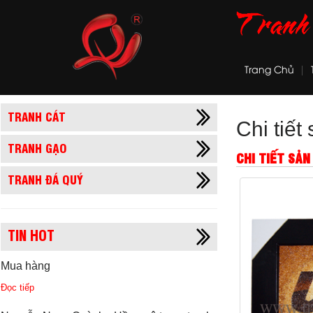
Trang Chủ
TRANH CÁT
Chi tiế
TRANH GẠO
CHI TIẾT SẢ
TRANH ĐÁ QUÝ
TIN HOT
Mua hàng
Đọc tiếp