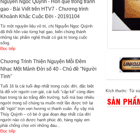
Nguyễn Ngọc Quỳnh - Hồn quê trong tranh
gạo - Bài Viết trên HTV7 - Chương trình
Khoảnh Khắc Cuộc Đời - 20191104
Từ một nguyên liệu vô tri, chị Nguyễn Ngọc Quỳnh
đã thổi hồn vào từng hạt gạo, biến chúng thành
những tác phẩm nghệ thuật có giá trị trong cuộc
sống.
Đọc tiếp
Chương Trình Thiện Nguyện Mỗi Đêm
Nhạc Một Mảnh Đời số 40 - Chủ đề "Người
Tình"
Tuổi 16 là cái tuổi đẹp nhất trong cuộc đời, đặc biệt
Kích thước: Từ siz
là đối với người con gái, cái tuổi “cập kê” cùng đám
bạn trong tà áo trắng đến trường, tuổi mà bao nhiêu
SẢN PHẨM
người trong số chúng ta muốn một lần được trở lại
để “ngửi” trọn vẹn hương vị thanh xuân. Ấy vậy mà
Thúy Quỳnh – cô bé ở giai đoạn đẹp nhất của đời
người nào có được hạnh phúc đó, hàng ngày em
phải chống chọi với những đau...
Đọc tiếp