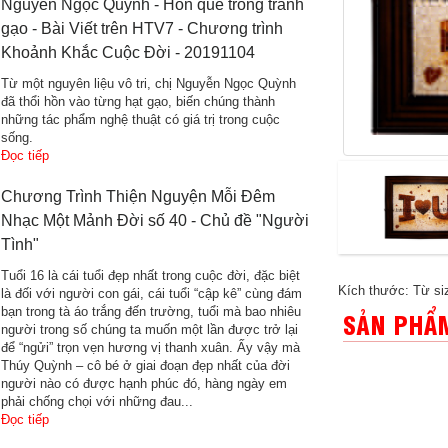
Nguyễn Ngọc Quỳnh - Hồn quê trong tranh
gạo - Bài Viết trên HTV7 - Chương trình
Khoảnh Khắc Cuộc Đời - 20191104
Từ một nguyên liệu vô tri, chị Nguyễn Ngọc Quỳnh
đã thổi hồn vào từng hạt gạo, biến chúng thành
những tác phẩm nghệ thuật có giá trị trong cuộc
sống.
Đọc tiếp
Chương Trình Thiện Nguyện Mỗi Đêm
Nhạc Một Mảnh Đời số 40 - Chủ đề "Người
Tình"
Tuổi 16 là cái tuổi đẹp nhất trong cuộc đời, đặc biệt
Kích thước: Từ siz
là đối với người con gái, cái tuổi “cập kê” cùng đám
bạn trong tà áo trắng đến trường, tuổi mà bao nhiêu
SẢN PHẨM
người trong số chúng ta muốn một lần được trở lại
để “ngửi” trọn vẹn hương vị thanh xuân. Ấy vậy mà
Thúy Quỳnh – cô bé ở giai đoạn đẹp nhất của đời
người nào có được hạnh phúc đó, hàng ngày em
phải chống chọi với những đau...
Đọc tiếp