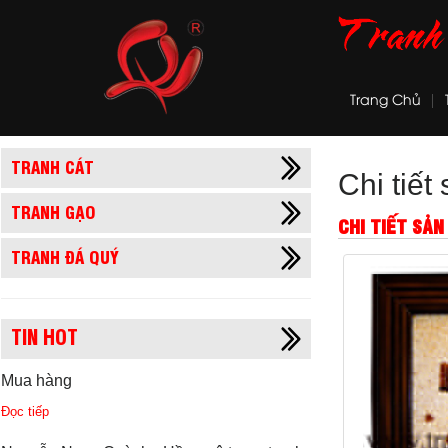
Trang Chủ
TRANH CÁT
Chi tiế
TRANH GẠO
CHI TIẾT SẢ
TRANH ĐÁ QUÝ
TIN HOT
Mua hàng
Đọc tiếp