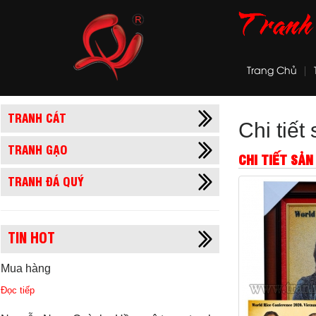
Trang Chủ
TRANH CÁT
Chi tiế
TRANH GẠO
CHI TIẾT SẢ
TRANH ĐÁ QUÝ
TIN HOT
Mua hàng
Đọc tiếp