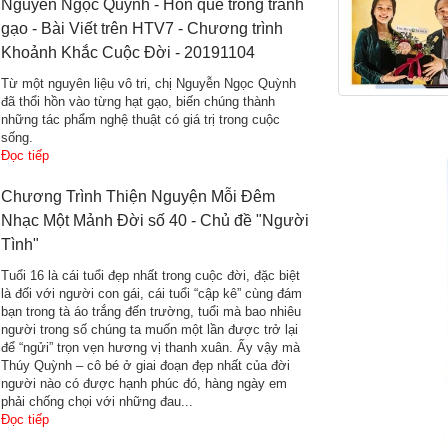
Nguyễn Ngọc Quỳnh - Hồn quê trong tranh
gạo - Bài Viết trên HTV7 - Chương trình
Khoảnh Khắc Cuộc Đời - 20191104
Từ một nguyên liệu vô tri, chị Nguyễn Ngọc Quỳnh
đã thổi hồn vào từng hạt gạo, biến chúng thành
những tác phẩm nghệ thuật có giá trị trong cuộc
sống.
Đọc tiếp
Chương Trình Thiện Nguyện Mỗi Đêm
Nhạc Một Mảnh Đời số 40 - Chủ đề "Người
Tình"
Tuổi 16 là cái tuổi đẹp nhất trong cuộc đời, đặc biệt
là đối với người con gái, cái tuổi “cập kê” cùng đám
bạn trong tà áo trắng đến trường, tuổi mà bao nhiêu
người trong số chúng ta muốn một lần được trở lại
để “ngửi” trọn vẹn hương vị thanh xuân. Ấy vậy mà
Thúy Quỳnh – cô bé ở giai đoạn đẹp nhất của đời
người nào có được hạnh phúc đó, hàng ngày em
phải chống chọi với những đau...
Đọc tiếp