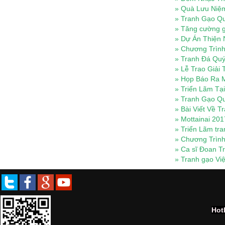
»
Quà Lưu Niệm
»
Tranh Gạo Qu
»
Tăng cường gi
»
Dự Án Thiện 
»
Chương Trình 
»
Tranh Đá Quý
»
Lễ Trao Giải
»
Họp Báo Ra M
»
Triển Lãm Tạ
»
Tranh Gạo Qu
»
Bài Viết Về 
»
Mottainai 201
»
Triển Lãm tr
»
Chương Trình 
»
Ca sĩ Đoan Tr
»
Tranh gạo Việ
Hot