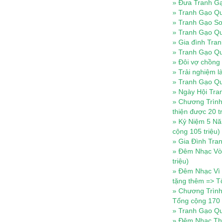
»
Đưa Tranh Gạ
»
Tranh Gạo Qu
»
Tranh Gạo Sơ
»
Tranh Gạo Q
»
Gia đình Tran
»
Tranh Gạo Qu
»
Đôi vợ chồng 
»
Trải nghiệm l
»
Tranh Gạo Quỳ
»
Ngày Hội Tra
»
Chương Trình
thiện được 20 t
»
Kỷ Niệm 5 Năm
cộng 105 triệu)
»
Gia Đình Tra
»
Đêm Nhạc Vòn
triệu)
»
Đêm Nhạc Vì Y
tặng thêm => T
»
Chương Trình 
Tổng cộng 170 t
»
Tranh Gạo Qu
»
Đêm Nhạc Thiệ