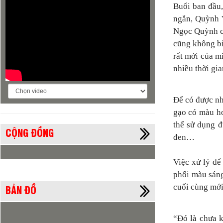
Buổi ban đầu,
ngắn, Quỳnh V
Ngọc Quỳnh ch
cũng không bi
rất mới của mì
nhiều thời gi
Để có được nh
gạo có màu ho
thể sử dụng đ
CỘNG ĐỒNG
đen…
Việc xử lý để
phối màu sáng
BẢN ĐỒ
cuối cùng mới
“Đó là chưa k