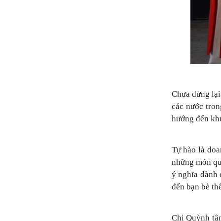
Chưa dừng lại
các nước tro
hướng đến kh
Tự hào là doa
những món quà
ý nghĩa dành 
đến bạn bè thế
Chị Quỳnh tâm