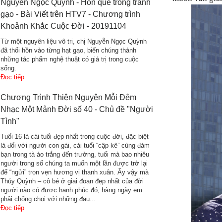
Nguyễn Ngọc Quỳnh - Hồn quê trong tranh
gạo - Bài Viết trên HTV7 - Chương trình
Khoảnh Khắc Cuộc Đời - 20191104
Từ một nguyên liệu vô tri, chị Nguyễn Ngọc Quỳnh
đã thổi hồn vào từng hạt gạo, biến chúng thành
những tác phẩm nghệ thuật có giá trị trong cuộc
sống.
Đọc tiếp
Chương Trình Thiện Nguyện Mỗi Đêm
Nhạc Một Mảnh Đời số 40 - Chủ đề "Người
Tình"
Tuổi 16 là cái tuổi đẹp nhất trong cuộc đời, đặc biệt
là đối với người con gái, cái tuổi “cập kê” cùng đám
bạn trong tà áo trắng đến trường, tuổi mà bao nhiêu
người trong số chúng ta muốn một lần được trở lại
để “ngửi” trọn vẹn hương vị thanh xuân. Ấy vậy mà
Thúy Quỳnh – cô bé ở giai đoạn đẹp nhất của đời
người nào có được hạnh phúc đó, hàng ngày em
phải chống chọi với những đau...
Đọc tiếp