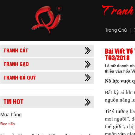
Trang Chủ
TRANH CÁT
Bài Viết Về
T03/2018
TRANH GẠO
Là nữ doanh nhâ
thiệu văn hóa V
TRANH ĐÁ QUÝ
Nỗ lực vượt 
Bất kỳ ai khi
TIN HOT
nguồn năng lư
Từ ý tưởng ba
Mua hàng
mọi người”, đ
Đọc tiếp
thế giới”, c
muôn vàn gian